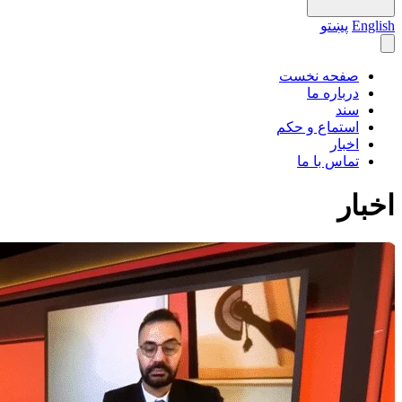
English
پښتو
صفحه نخست
درباره ما
سند
استماع و حکم
اخبار
تماس با ما
اخبار